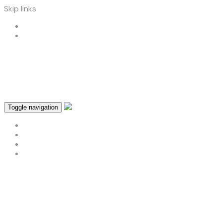
Skip links
Skip to primary navigation
Skip to content
atendimento@designprint.com.br
role o site
Toggle navigation
About
Contact
Home Page
Sample Page