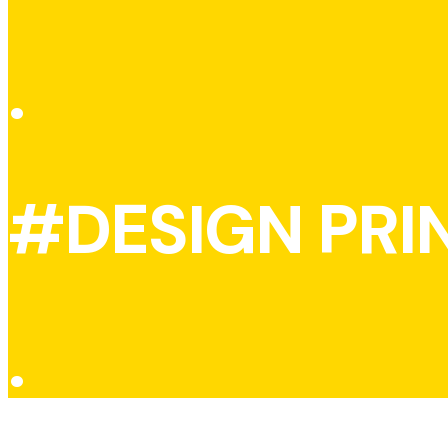
.
#DESIGN PRI
.