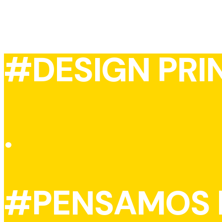
#DESIGN PRI
.
#PENSAMOS F