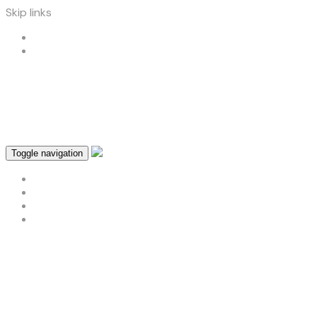
Skip links
Skip to primary navigation
Skip to content
role o site
Toggle navigation
About
Contact
Home Page
Sample Page