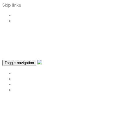
Skip links
Skip to primary navigation
Skip to content
atendimento@designprint.com.br
role o site
Toggle navigation
About
Contact
Home Page
Sample Page