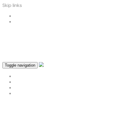
Skip links
Skip to primary navigation
Skip to content
atendimento@designprint.com.br
role o site
Toggle navigation
About
Contact
Home Page
Sample Page